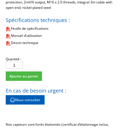
protection, 2mV/V output, M16 x 2.0 threads, integral 3m cable with
open end, nickel-plated steel
Spécifications techniques :
Feuille de spécifications
Manuel d’utilisation
Dessin technique
Quantité :
quantité
de
Ajouter au panier
M1631-
06C
En cas de besoin urgent :
Nous consulter
Nos capteurs sont livrés étalonnés (certificat d’étalonnage inclus,