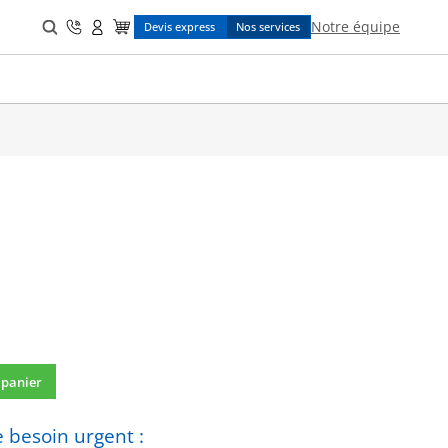
Search
Notre équipe
Devis express
Nos services
for:
 panier
 besoin urgent :