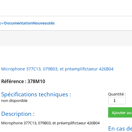
s
Documentation
Nouveautés
Microphone 377C13, 079B03, et préamplifictaeur 426B04
Référence : 378M10
Spécifications techniques :
Quantité :
non disponible
quantité
de
Description :
Ajouter au
378M10
Microphone 377C13, 079B03, et préamplifictaeur 426B04
En cas de