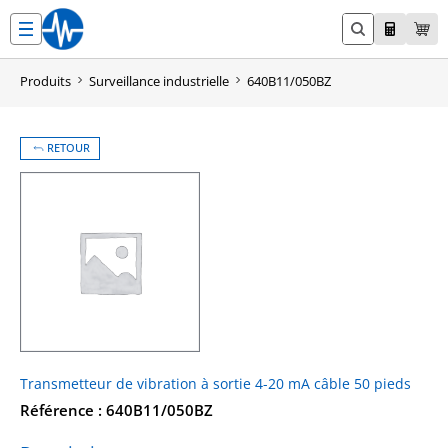
Aller
au
contenu
Produits
Surveillance industrielle
640B11/050BZ
RETOUR
Transmetteur de vibration à sortie 4-20 mA câble 50 pieds
Référence : 640B11/050BZ