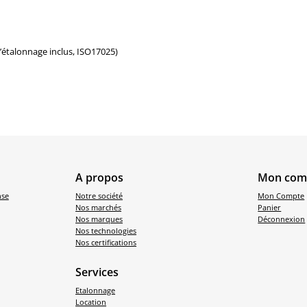
d’étalonnage inclus, ISO17025)
A propos
Mon com
nse
Notre société
Mon Compte
Nos marchés
Panier
Nos marques
Déconnexion
Nos technologies
Nos certifications
Services
Etalonnage
Location