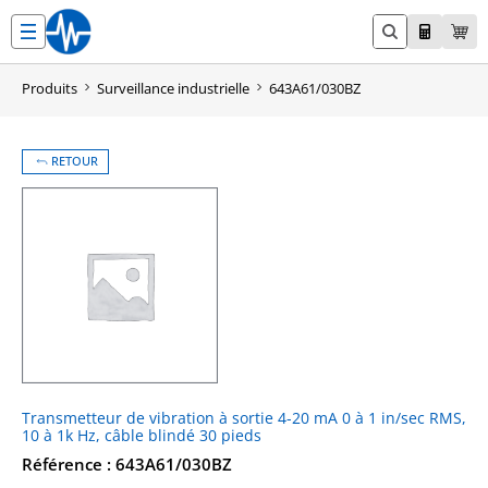
Aller
au
contenu
Produits
Surveillance industrielle
643A61/030BZ
RETOUR
Transmetteur de vibration à sortie 4-20 mA 0 à 1 in/sec RMS,
10 à 1k Hz, câble blindé 30 pieds
Référence : 643A61/030BZ