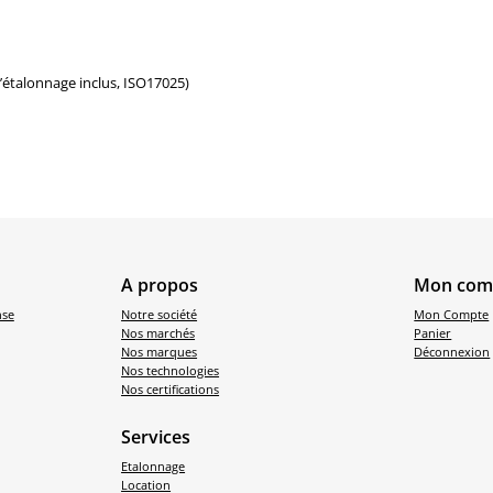
d’étalonnage inclus, ISO17025)
A propos
Mon com
nse
Notre société
Mon Compte
Nos marchés
Panier
Nos marques
Déconnexion
Nos technologies
Nos certifications
Services
Etalonnage
Location