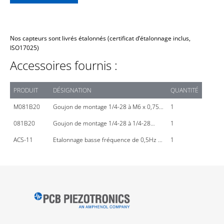
Nos capteurs sont livrés étalonnés (certificat d’étalonnage inclus,
ISO17025)
Accessoires fournis :
PRODUIT
DÉSIGNATION
QUANTITÉ
M081B20
Goujon de montage 1/4-28 à M6 x 0,75…
1
081B20
Goujon de montage 1/4-28 à 1/4-28…
1
ACS-11
Etalonnage basse fréquence de 0,5Hz …
1