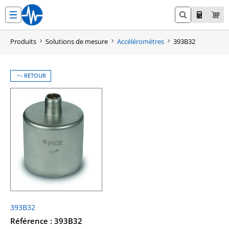
Aller
au
contenu
Produits
Solutions de mesure
Accéléromètres
393B32
RETOUR
393B32
Référence : 393B32