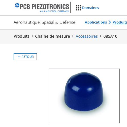
Aller
Domaines
au
contenu
Aéronautique, Spatial & Défense
Applications
Produit
Produits
Chaîne de mesure
Accessoires
085A10
RETOUR