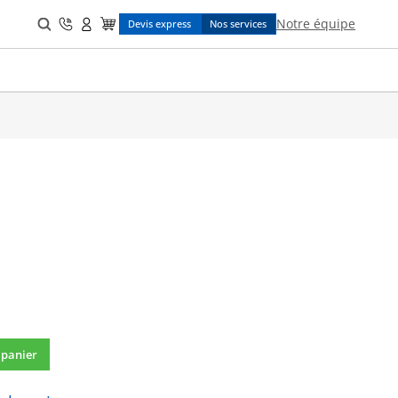
Search
Notre équipe
Devis express
Nos services
for:
 panier