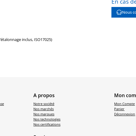
En cas de
Nous co
d’étalonnage inclus, ISO17025)
A propos
Mon com
nse
Notre société
Mon Compte
Nos marchés
Panier
Nos marques
Déconnexion
Nos technologies
Nos certifications