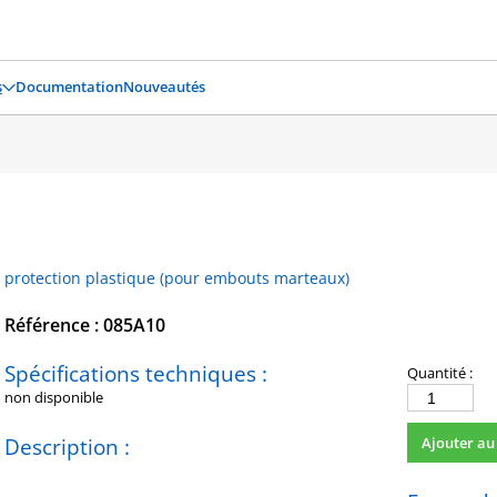
s
Documentation
Nouveautés
protection plastique (pour embouts marteaux)
Référence : 085A10
Spécifications techniques :
Quantité :
non disponible
quantité
de
Description :
Ajouter au
085A10