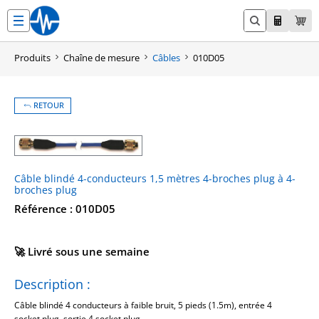
Aller
au
contenu
Produits
Chaîne de mesure
Câbles
010D05
RETOUR
Câble blindé 4-conducteurs 1,5 mètres 4-broches plug à 4-
broches plug
Référence : 010D05
🚀 Livré sous une semaine
Description :
Câble blindé 4 conducteurs à faible bruit, 5 pieds (1.5m), entrée 4
socket plug, sortie 4 socket plug