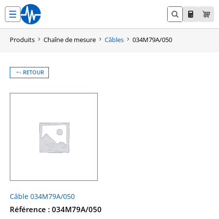
Aller
au
contenu
Produits
Chaîne de mesure
Câbles
034M79A/050
RETOUR
Câble 034M79A/050
Référence : 034M79A/050