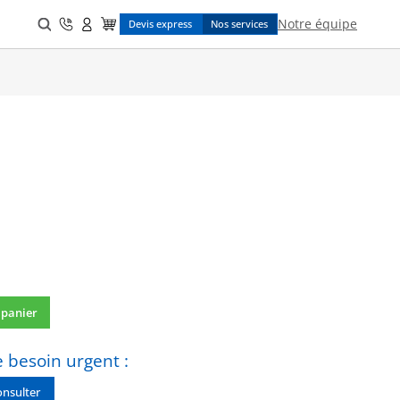
Search
Notre équipe
Devis express
Nos services
for:
 panier
 besoin urgent :
nsulter