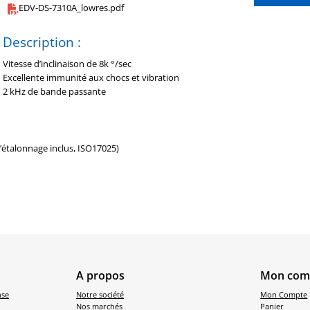
EDV-DS-7310A_lowres.pdf
Description :
Vitesse d’inclinaison de 8k °/sec
Excellente immunité aux chocs et vibration
2 kHz de bande passante
d’étalonnage inclus, ISO17025)
A propos
Mon com
nse
Notre société
Mon Compte
Nos marchés
Panier