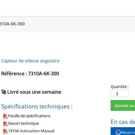
310A-6K-300
Capteur de vitesse angulaire
Référence : 7310A-6K-300
Quantité :
🚀 Livré sous une semaine
quantité
de
Spécifications techniques :
Ajouter au
7310A-
6K-
Feuille de spécifications
300
En cas de
Dessin technique
7310A Instruction Manual
Nous co