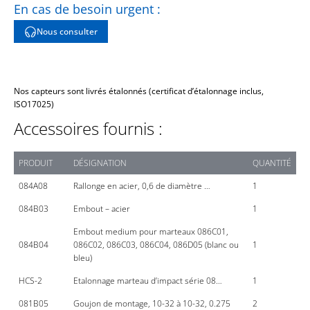
En cas de besoin urgent :
Nous consulter
Nos capteurs sont livrés étalonnés (certificat d’étalonnage inclus,
ISO17025)
Accessoires fournis :
PRODUIT
DÉSIGNATION
QUANTITÉ
084A08
Rallonge en acier, 0,6 de diamètre …
1
084B03
Embout – acier
1
Embout medium pour marteaux 086C01,
084B04
086C02, 086C03, 086C04, 086D05 (blanc ou
1
bleu)
HCS-2
Etalonnage marteau d’impact série 08…
1
081B05
Goujon de montage, 10-32 à 10-32, 0.275
2