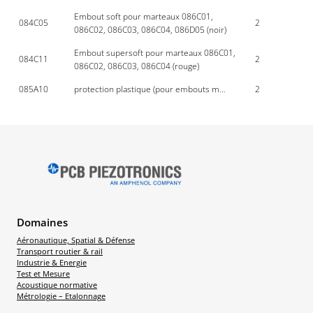
Embout soft pour marteaux 086C01,
084C05
2
086C02, 086C03, 086C04, 086D05 (noir)
Embout supersoft pour marteaux 086C01,
084C11
2
086C02, 086C03, 086C04 (rouge)
085A10
protection plastique (pour embouts m…
2
Domaines
Aéronautique, Spatial & Défense
Transport routier & rail
Industrie & Energie
Test et Mesure
Acoustique normative
Métrologie – Etalonnage