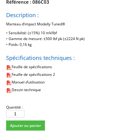
Référence : 086C03
Description :
Marteau d’impact Modally Tuned®
• Sensibilité: (±15%) 10 mV/lbf
• Gamme de mesure: ±500 lbf pk (±2224 N pk)
• Poids: 0,16 kg
Spécifications techniques :
Feuille de spécifications
Feuille de spécifications 2
Manuel d’utilisation
Dessin technique
Quantité :
quantité
de
Ajouter au panier
086C03