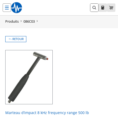
Aller
au
contenu
Produits
086C03
RETOUR
Marteau d’impact 8 kHz frequency range 500 lb