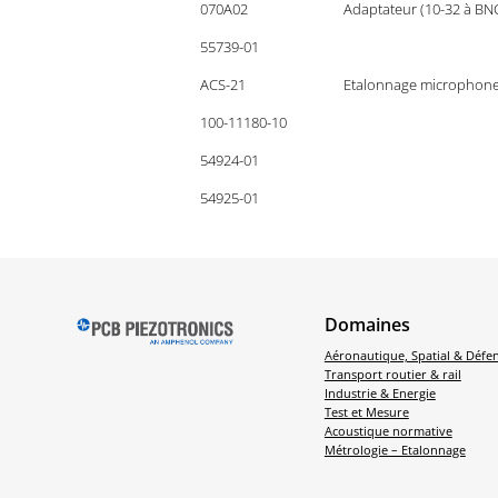
070A02
Adaptateur (10-32 à BN
55739-01
ACS-21
Etalonnage microphone 
100-11180-10
54924-01
54925-01
Domaines
Aéronautique, Spatial & Défe
Transport routier & rail
Industrie & Energie
Test et Mesure
Acoustique normative
Métrologie – Etalonnage