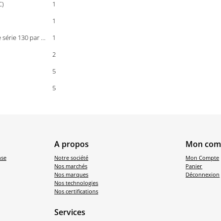
C)
1
1
série 130 par …
1
2
5
5
A propos
Mon com
nse
Notre société
Mon Compte
Nos marchés
Panier
Nos marques
Déconnexion
Nos technologies
Nos certifications
Services