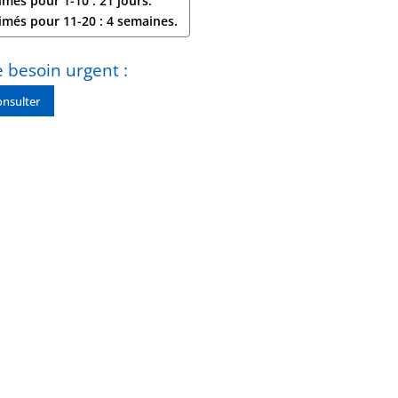
imés pour 1-10 : 21 jours.
timés pour 11-20 : 4 semaines.
 besoin urgent :
nsulter