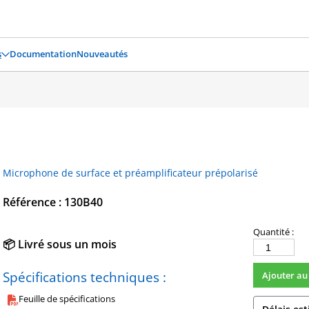
s
Documentation
Nouveautés
Microphone de surface et préamplificateur prépolarisé
Référence : 130B40
Quantité :
📦 Livré sous un mois
quantité
de
Spécifications techniques :
Ajouter au
130B40
Feuille de spécifications