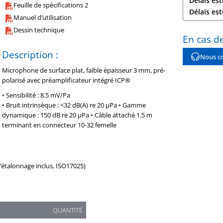
Délais est
Feuille de spécifications 2
Délais es
Manuel d’utilisation
Dessin technique
En cas de
Description :
Nous co
Microphone de surface plat, faible épaisseur 3 mm, pré-
polarisé avec préamplificateur intégré ICP®
• Sensibilité : 8.5 mV/Pa
• Bruit intrinsèque : <32 dB(A) re 20 µPa • Gamme
dynamique : 150 dB re 20 µPa • Câble attaché 1.5 m
terminant en connecteur 10-32 femelle
d’étalonnage inclus, ISO17025)
QUANTITÉ