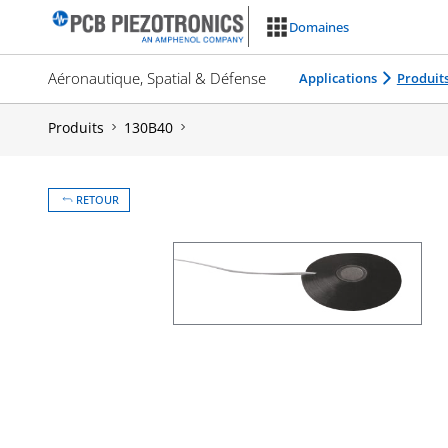
Aller
Domaines
au
contenu
Aéronautique, Spatial & Défense
Applications
Produit
Produits
130B40
RETOUR