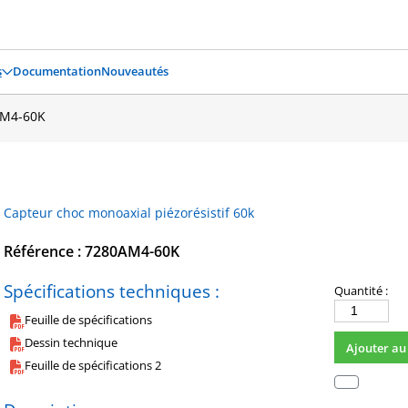
s
Documentation
Nouveautés
M4-60K
Capteur choc monoaxial piézorésistif 60k
Référence : 7280AM4-60K
Spécifications techniques :
Quantité :
quantité
Feuille de spécifications
de
Dessin technique
Ajouter au
7280AM4-
Feuille de spécifications 2
60K