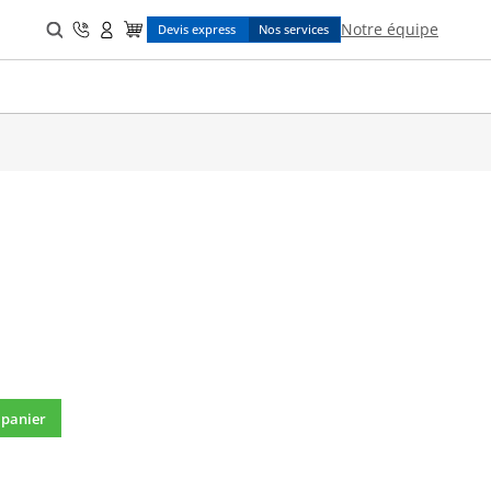
Search
Notre équipe
Devis express
Nos services
for:
 panier