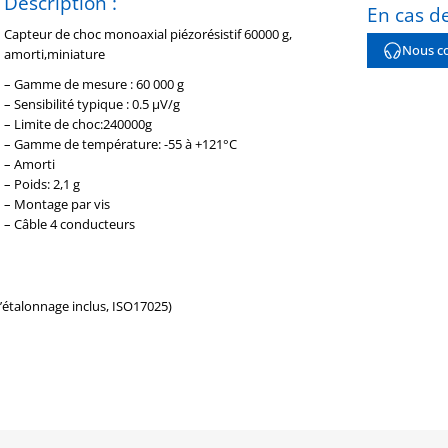
Description :
En cas de
Capteur de choc monoaxial piézorésistif 60000 g,
Nous co
amorti,miniature
– Gamme de mesure : 60 000 g
– Sensibilité typique : 0.5 µV/g
– Limite de choc:240000g
– Gamme de température: -55 à +121°C
– Amorti
– Poids: 2,1 g
– Montage par vis
– Câble 4 conducteurs
d’étalonnage inclus, ISO17025)