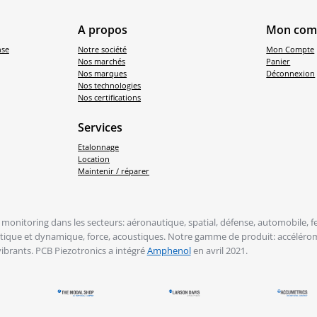
A propos
Mon com
nse
Notre société
Mon Compte
Nos marchés
Panier
Nos marques
Déconnexion
Nos technologies
Nos certifications
Services
Etalonnage
Location
Maintenir / réparer
monitoring dans les secteurs: aéronautique, spatial, défense, automobile, fer
tatique et dynamique, force, acoustiques. Notre gamme de produit: accélérom
vibrants. PCB Piezotronics a intégré
Amphenol
en avril 2021.