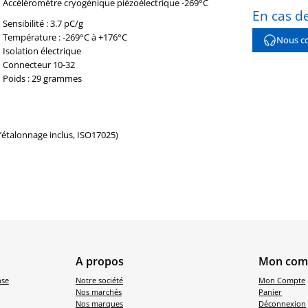
Accéléromètre cryogénique piézoélectrique -269°C
En cas de
Sensibilité : 3.7 pC/g
Température : -269°C à +176°C
Nous co
Isolation électrique
Connecteur 10-32
Poids : 29 grammes
d’étalonnage inclus, ISO17025)
A propos
Mon com
nse
Notre société
Mon Compte
Nos marchés
Panier
Nos marques
Déconnexion