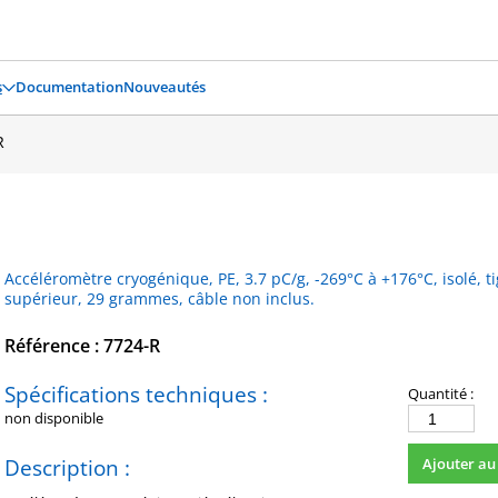
s
Documentation
Nouveautés
R
Accéléromètre cryogénique, PE, 3.7 pC/g, -269°C à +176°C, isolé, 
supérieur, 29 grammes, câble non inclus.
Référence : 7724-R
Spécifications techniques :
Quantité :
non disponible
quantité
de
Description :
Ajouter au
7724-
R