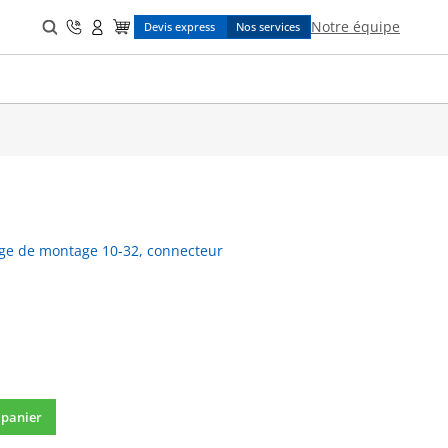
Search
Notre équipe
Devis express
Nos services
for:
tige de montage 10-32, connecteur
 panier