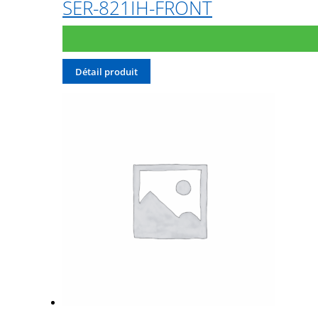
SER-821IH-FRONT
Détail produit