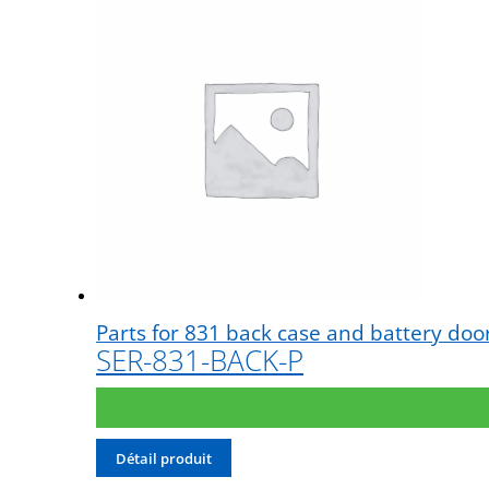
Stations d’étalonnage vibration
Stations d’étalonnage vibration – portable
Stations d’étalonnage pression
Stations d’étalonnage acoustique
Calibreurs acoustiques
Parts for 831 back case and battery do
SER-831-BACK-P
Détail produit