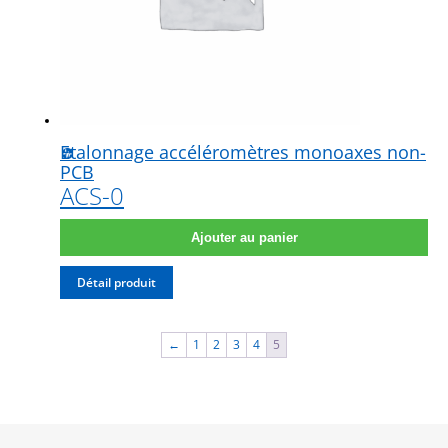
Etalonnage accéléromètres monoaxes non-
PCB
ACS-0
Ajouter au panier
Détail produit
←
1
2
3
4
5