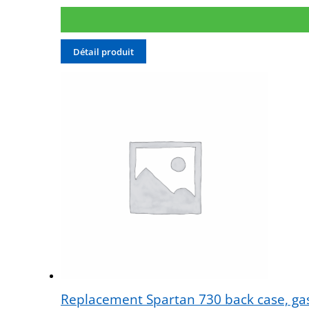
Détail produit
Replacement Spartan 730 back case, gask