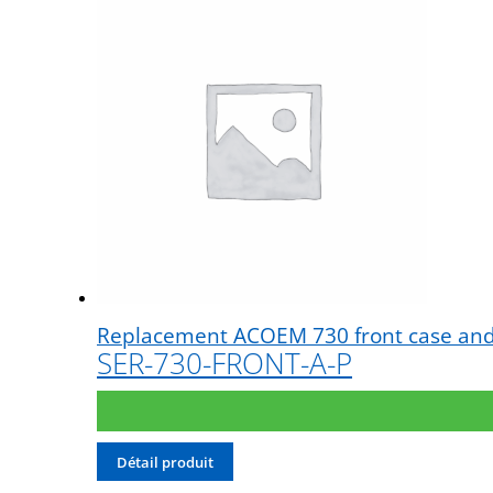
Stations d’étalonnage vibration
Stations d’étalonnage vibration – portable
Stations d’étalonnage pression
Stations d’étalonnage acoustique
Calibreurs acoustiques
Replacement ACOEM 730 front case and g
SER-730-FRONT-A-P
Détail produit