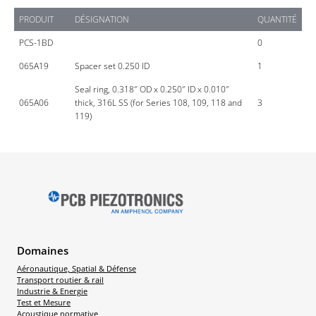
PRODUIT
DÉSIGNATION
QUANTITÉ
PCS-1BD
0
065A19
Spacer set 0.250 ID
1
Seal ring, 0.318″ OD x 0.250″ ID x 0.010″
065A06
thick, 316L SS (for Series 108, 109, 118 and
3
119)
Domaines
Aéronautique, Spatial & Défense
Transport routier & rail
Industrie & Energie
Test et Mesure
Acoustique normative