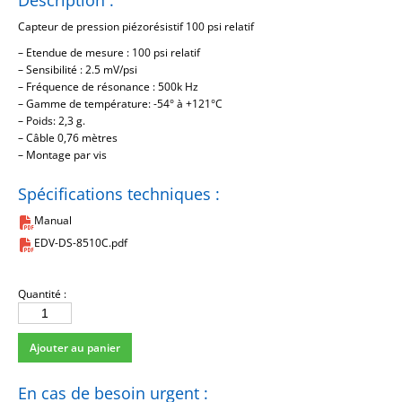
Description :
Capteur de pression piézorésistif 100 psi relatif
– Etendue de mesure : 100 psi relatif
– Sensibilité : 2.5 mV/psi
– Fréquence de résonance : 500k Hz
– Gamme de température: -54° à +121°C
– Poids: 2,3 g.
– Câble 0,76 mètres
– Montage par vis
Spécifications techniques :
Manual
EDV-DS-8510C.pdf
Quantité :
quantité
de
Ajouter au panier
8510C-
100
En cas de besoin urgent :