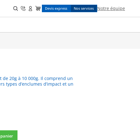
Search
Notre équipe
Devis express
Nos services
for:
 de 20g à 10 000g. Il comprend un
rs types d’enclumes d’impact et un
 panier