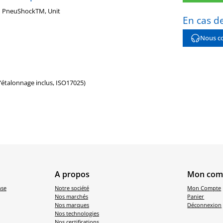
PneuShockTM, Unit
En cas de
Nous co
d’étalonnage inclus, ISO17025)
A propos
Mon com
nse
Notre société
Mon Compte
Nos marchés
Panier
Nos marques
Déconnexion
Nos technologies
Nos certifications