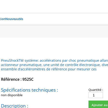
ion
Nouveautés
PneuShockTM système: accélérations par choc pneumatique allant
actionneur pneumatique, une unité de contrôle électronique, dive
ensemble d’accéléromètres de référence pour mesurer ces
Référence : 9525C
Spécifications techniques :
Quantité :
non disponible
quantité
de
Description :
Ajouter au
9525C